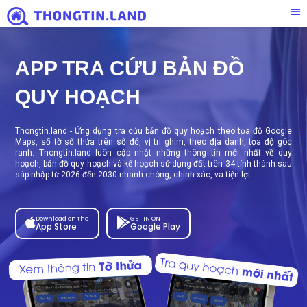
APP TRA CỨU BẢN ĐỒ
QUY HOẠCH
Thongtin.land - Ứng dụng tra cứu bản đồ quy hoạch theo tọa độ Google
Maps, số tờ sổ thửa trên sổ đỏ, vị trí ghim, theo địa danh, tọa độ góc
ranh. Thongtin.land luôn cập nhật những thông tin mới nhất về quy
hoạch, bản đồ quy hoạch và kế hoạch sử dụng đất trên 34 tỉnh thành sau
sáp nhập từ
2026
đến 2030 nhanh chóng, chính xác, và tiện lợi.
Download on the
GET IN ON
App Store
Google Play