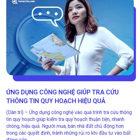
ỨNG DỤNG CÔNG NGHỆ GIÚP TRA CỨU
THÔNG TIN QUY HOẠCH HIỆU QUẢ
(Dân trí) – Ứng dụng công nghệ vào quá trình tra cứu thông
tin quy hoạch giúp kiểm tra quy hoạch thuận tiện, nhanh
chóng, hiệu quả. Người mua, bán nhà đất chủ động hơn
trong các quyết định, tránh những rủi ro khi đầu tư vào bất
động sản.